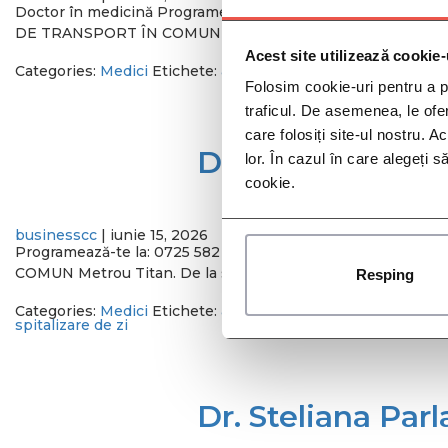
Doctor în medicină Programează-te la: 0733 400 542 Cum aj
DE TRANSPORT ÎN COMUN Metrou Titan. De la stația de metrou
Acest site utilizează cookie-
Categories:
Medici
Etichete:
ambulator
,
consult
,
dr mihnea 
Folosim cookie-uri pentru a pe
traficul. De asemenea, le ofer
care folosiți site-ul nostru. A
Dr. Eugenia Dia
lor. În cazul în care alegeți 
cookie.
businesscc
|
iunie 15, 2026
Programează-te la: 0725 582 660 Cum ajungi la Policlinic
COMUN Metrou Titan. De la stația de metrou Titan, o stație î
Resping
Categories:
Medici
Etichete:
ambulator
,
diana nicoara
,
docto
spitalizare de zi
Dr. Steliana Par