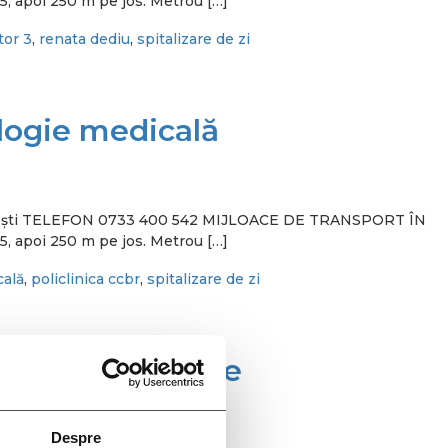
5, apoi 250 m pe jos. Metrou […]
tor 3
,
renata dediu
,
spitalizare de zi
logie medicală
 București TELEFON 0733 400 542 MIJLOACE DE TRANSPORT ÎN
5, apoi 250 m pe jos. Metrou […]
cală
,
policlinica ccbr
,
spitalizare de zi
ist hematologie
Despre