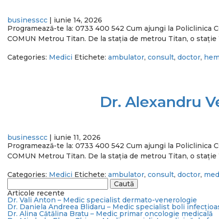
businesscc
|
iunie 14, 2026
Programează-te la: 0733 400 542 Cum ajungi la Policlini
COMUN Metrou Titan. De la stația de metrou Titan, o stație î
Categories:
Medici
Etichete:
ambulator
,
consult
,
doctor
,
hem
Dr. Alexandru V
businesscc
|
iunie 11, 2026
Programează-te la: 0733 400 542 Cum ajungi la Policlini
COMUN Metrou Titan. De la stația de metrou Titan, o stație î
Categories:
Medici
Etichete:
ambulator
,
consult
,
doctor
,
med
Caută
după:
Articole recente
Dr. Vali Anton – Medic specialist dermato-venerologie
Dr. Daniela Andreea Blidaru – Medic specialist boli infecțioa
Dr. Alina Cătălina Bratu – Medic primar oncologie medicală