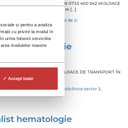
oc C2, sector 3, București TELEFON 0733 400 542 MIJLOACE
le 101, 102, 253, 335, apoi 250 m […]
br
,
policlinica sector 3
,
spitalizare de zi
 sociale și pentru a analiza
rmații cu privire la modul în
n urma folosirii serviciilor
icină de familie
lizarea modulelor noastre
București TELEFON 0725 582 660 MIJLOACE DE TRANSPORT ÎN
5, apoi 250 m pe jos. Metrou […]
✓ Accept toate
na de familie
,
policlinica ccbr
,
policlinica sector 3
,
alist hematologie