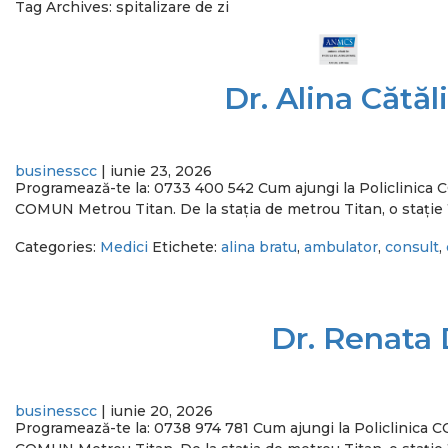
Tag Archives: spitalizare de zi
Dr. Alina Cătă
SERVICII
BENEFICII
PROGRAMEAZA-TE
businesscc
|
iunie 23, 2026
Programează-te la: 0733 400 542 Cum ajungi la Policlini
COMUN Metrou Titan. De la stația de metrou Titan, o stație î
Categories:
Medici
Etichete:
alina bratu
,
ambulator
,
consult
,
Dr. Renata 
businesscc
|
iunie 20, 2026
Programează-te la: 0738 974 781 Cum ajungi la Policlinic