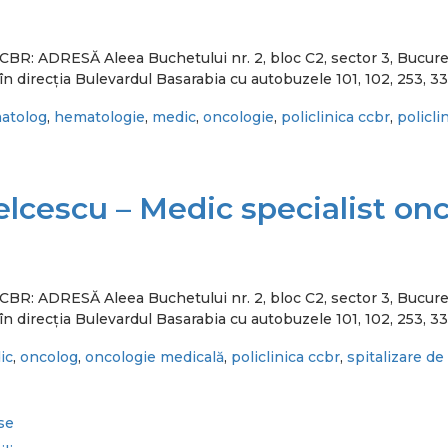
ca CCBR: ADRESĂ Aleea Buchetului nr. 2, bloc C2, sector 3,
n direcția Bulevardul Basarabia cu autobuzele 101, 102, 253, 33
atolog
,
hematologie
,
medic
,
oncologie
,
policlinica ccbr
,
policli
elcescu – Medic specialist on
ca CCBR: ADRESĂ Aleea Buchetului nr. 2, bloc C2, sector 3,
n direcția Bulevardul Basarabia cu autobuzele 101, 102, 253, 33
ic
,
oncolog
,
oncologie medicală
,
policlinica ccbr
,
spitalizare de 
se