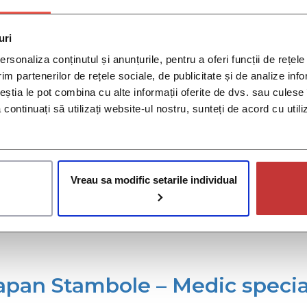
ungi la Policlinica CCBR: ADRESĂ Aleea Buchetului nr. 2, bl
 Titan, o stație în direcția Bulevardul Basarabia cu autobuze
uri
gaman
,
hematolog
,
hematologie
,
mihnea gaman
,
policlinica cc
rsonaliza conținutul și anunțurile, pentru a oferi funcții de rețele
im partenerilor de rețele sociale, de publicitate și de analize info
ceștia le pot combina cu alte informații oferite de dvs. sau culese î
na Nicoară – Medic primar med
să continuați să utilizați website-ul nostru, sunteți de acord cu uti
a CCBR: ADRESĂ Aleea Buchetului nr. 2, bloc C2, sector 3, 
Vreau sa modific setarile individual
n direcția Bulevardul Basarabia cu autobuzele 101, 102, 253, 33
r
,
inscriere medicina de familie
,
medic
,
medic de familie
,
medici
lapan Stambole – Medic speci