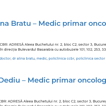
lina Bratu – Medic primar onc
MEDICI
CONTACT
CARIERE
Participa la un S
ca CCBR: ADRESĂ Aleea Buchetului nr. 2, bloc C2, sector 3,
n direcția Bulevardul Basarabia cu autobuzele 101, 102, 253, 33
doctor
,
dr alina bratu
,
medic
,
policlinica ccbr
,
policlinica sector
Dediu – Medic primar oncolo
a CCBR: ADRESĂ Aleea Buchetului nr. 2, bloc C2, sector 3, 