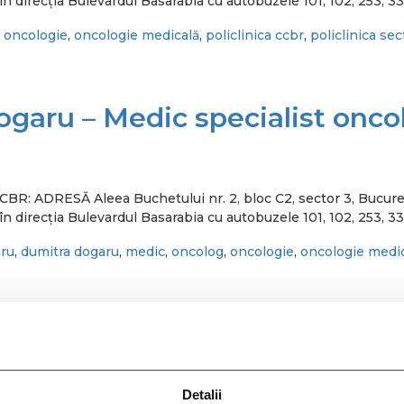
n direcția Bulevardul Basarabia cu autobuzele 101, 102, 253, 33
,
oncologie
,
oncologie medicală
,
policlinica ccbr
,
policlinica sec
ogaru – Medic specialist onco
ca CCBR: ADRESĂ Aleea Buchetului nr. 2, bloc C2, sector 3,
n direcția Bulevardul Basarabia cu autobuzele 101, 102, 253, 33
aru
,
dumitra dogaru
,
medic
,
oncolog
,
oncologie
,
oncologie medi
xandru Găman – Medic special
Detalii