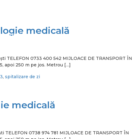
ologie medicală
tudiu Clinic
 București TELEFON 0733 400 542 MIJLOACE DE TRANSPORT ÎN
5, apoi 250 m pe jos. Metrou […]
 3
,
spitalizare de zi
gie medicală
București TELEFON 0738 974 781 MIJLOACE DE TRANSPORT ÎN