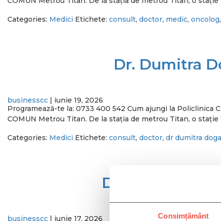
COMUN Metrou Titan. De la stația de metrou Titan, o stație î
Categories:
Medici
Etichete:
consult
,
doctor
,
medic
,
oncolog
Dr. Dumitra D
businesscc
|
iunie 19, 2026
Programează-te la: 0733 400 542 Cum ajungi la Policlini
COMUN Metrou Titan. De la stația de metrou Titan, o stație î
Categories:
Medici
Etichete:
consult
,
doctor
,
dr dumitra dog
Dr. Mihnea-Ale
Consimțământ
businesscc
|
iunie 17, 2026