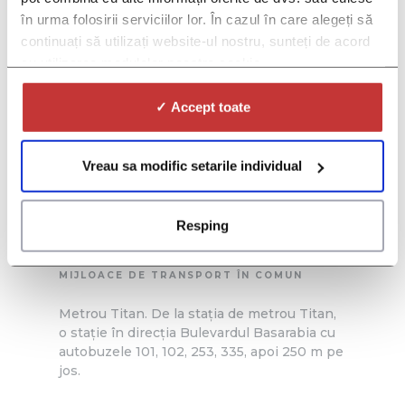
în urma folosirii serviciilor lor. În cazul în care alegeți să
continuați să utilizați website-ul nostru, sunteți de acord
cu utilizarea modulelor noastre cookie.
ADRESĂ
✓ Accept toate
Aleea Buchetului nr. 2,
bloc C2,
sector 3, București
Vreau sa modific setarile individual
TELEFON
Resping
0733 400 542
MIJLOACE DE TRANSPORT ÎN COMUN
Metrou Titan. De la stația de metrou Titan,
o stație în direcția Bulevardul Basarabia cu
autobuzele 101, 102, 253, 335, apoi 250 m pe
jos.