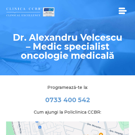
Dr. Alexandru Velcescu
SERVICII
– Medic specialist
oncologie medicală
BENEFICII
MEDICI
Programează-te la:
CONTACT
0733 400 542
CARIERE
Cum ajungi la Policlinica CCBR:
Participa la un Studiu Clinic