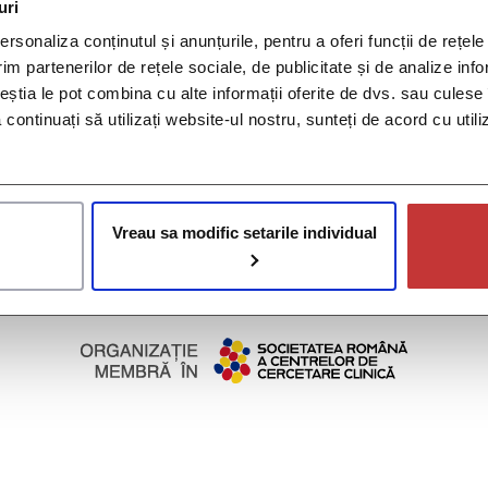
n direcția Bulevardul Basarabia cu autobuzele 101, 102, 253, 33
uri
rsonaliza conținutul și anunțurile, pentru a oferi funcții de rețele
atolog
,
hematologie
,
medic
,
oncologie
,
policlinica ccbr
,
policli
im partenerilor de rețele sociale, de publicitate și de analize info
ceștia le pot combina cu alte informații oferite de dvs. sau culese î
se
să continuați să utilizați website-ul nostru, sunteți de acord cu uti
ilie
© 2026 Policlinica CCBR. All rights reserved.
Vreau sa modific setarile individual
Drepturile pacienților