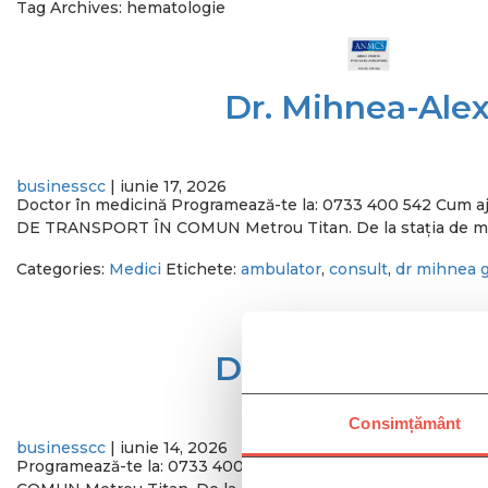
Tag Archives: hematologie
Dr. Mihnea-Ale
SERVICII
BENEFICII
PROGRAMEAZA-TE
businesscc
|
iunie 17, 2026
Doctor în medicină Programează-te la: 0733 400 542 Cum aj
DE TRANSPORT ÎN COMUN Metrou Titan. De la stația de metrou
Categories:
Medici
Etichete:
ambulator
,
consult
,
dr mihnea 
Dr. Steliana Par
Consimțământ
businesscc
|
iunie 14, 2026
Programează-te la: 0733 400 542 Cum ajungi la Policlini