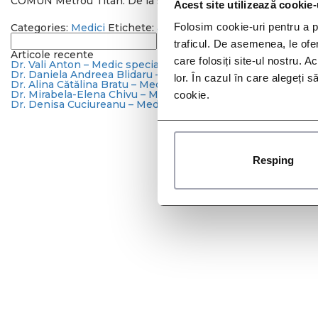
COMUN Metrou Titan. De la stația de metrou Titan, o stație î
Acest site utilizează cookie-
Folosim cookie-uri pentru a pe
Categories:
Medici
Etichete:
ambulator
,
consult
,
doctor
,
hem
Caută
traficul. De asemenea, le ofer
după:
Articole recente
care folosiți site-ul nostru. A
Dr. Vali Anton – Medic specialist dermato-venerologie
Dr. Daniela Andreea Blidaru – Medic specialist boli infecțioa
lor. În cazul în care alegeți 
Dr. Alina Cătălina Bratu – Medic primar oncologie medicală
Dr. Mirabela-Elena Chivu – Medic specialist medicină de fam
cookie.
Dr. Denisa Cuciureanu – Medic specialist medicină internă
Resping