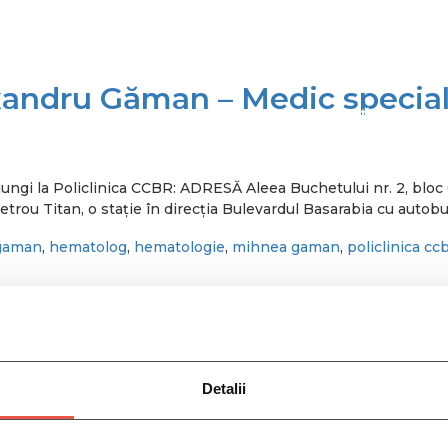
xandru Găman – Medic special
MEDICI
CONTACT
CARIERE
Participa la un S
ungi la Policlinica CCBR: ADRESĂ Aleea Buchetului nr. 2, bl
 Titan, o stație în direcția Bulevardul Basarabia cu autobuze
gaman
,
hematolog
,
hematologie
,
mihnea gaman
,
policlinica cc
lapan Stambole – Medic speci
Detalii
ca CCBR: ADRESĂ Aleea Buchetului nr. 2, bloc C2, sector 3,