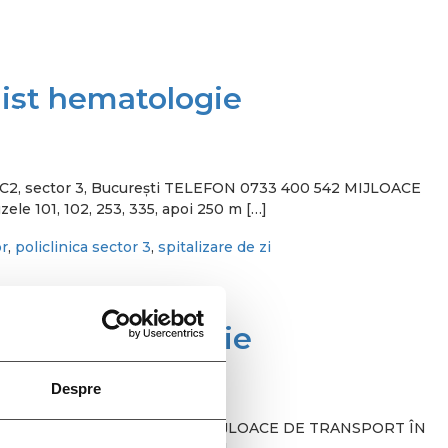
ist hematologie
tudiu Clinic
oc C2, sector 3, București TELEFON 0733 400 542 MIJLOACE
le 101, 102, 253, 335, apoi 250 m […]
br
,
policlinica sector 3
,
spitalizare de zi
alist hematologie
Despre
 București TELEFON 0733 400 542 MIJLOACE DE TRANSPORT ÎN