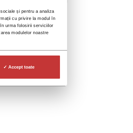
5, apoi 250 m pe jos. Metrou […]
 sociale și pentru a analiza
nica sector 3
,
spitalizare de zi
rmații cu privire la modul în
n urma folosirii serviciilor
lizarea modulelor noastre
✓ Accept toate