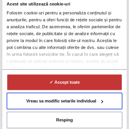
PROGRAMEAZA-TE
Acest site utilizează cookie-uri
Dr. Alexandru Salem –
Folosim cookie-uri pentru a personaliza conținutul și
anunțurile, pentru a oferi funcții de rețele sociale și pentru
Medic specialist
a analiza traficul. De asemenea, le oferim partenerilor de
neurologie
rețele sociale, de publicitate și de analize informații cu
privire la modul în care folosiți site-ul nostru. Aceștia le
pot combina cu alte informații oferite de dvs. sau culese
businesscc
|
iunie 12, 2026
în urma folosirii serviciilor lor. În cazul în care alegeți să
Programează-te la: 0738 974 781 Cum ajungi la Policlinica
continuați să utilizați website-ul nostru, sunteți de acord
CCBR: ADRESĂ Aleea Buchetului nr. 2, bloc C2, sector 3,
cu utilizarea modulelor noastre cookie.
București TELEFON 0738 974 781 MIJLOACE DE
TRANSPORT ÎN COMUN Metrou Titan. De la stația de
✓ Accept toate
metrou Titan, o stație în direcția Bulevardul Basarabia cu
autobuzele 101, 102, 253, 335, apoi 250 m pe jos. Metrou
[…]
Vreau sa modific setarile individual
Categories:
Medici
Etichete:
alexandru salem
,
ambulator
,
consult
,
doctor
,
dr alexandru salem
,
medic
,
neurolog
,
neurologie
,
policlinica ccbr
,
policlinica sector 3
Caută
Resping
după:
Articole recente
Dr. Vali Anton – Medic specialist dermato-venerologie