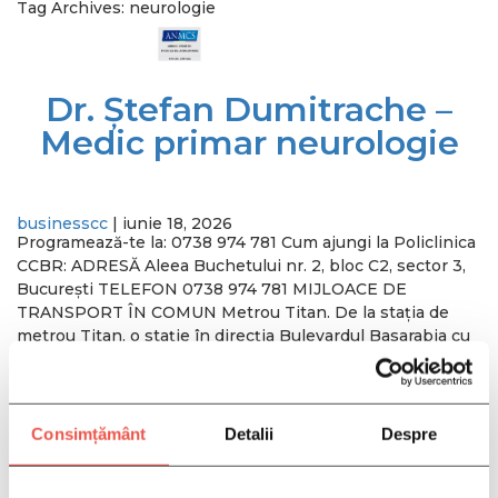
Tag Archives: neurologie
Dr. Ștefan Dumitrache –
Medic primar neurologie
SERVICII
BENEFICII
businesscc
|
iunie 18, 2026
Programează-te la: 0738 974 781 Cum ajungi la Policlinica
MEDICI
CCBR: ADRESĂ Aleea Buchetului nr. 2, bloc C2, sector 3,
București TELEFON 0738 974 781 MIJLOACE DE
TRANSPORT ÎN COMUN Metrou Titan. De la stația de
CONTACT
metrou Titan, o stație în direcția Bulevardul Basarabia cu
autobuzele 101, 102, 253, 335, apoi 250 m pe jos. Metrou
[…]
CARIERE
Categories:
Medici
Etichete:
ambulator
,
consult
,
doctor
,
dr
Consimțământ
Detalii
Despre
stefan dumitrache
,
medic
,
neurolog
,
neurologie
,
Participa la un Studiu Clinic
policlinica ccbr
,
policlinica sector 3
,
stefan dumitrache