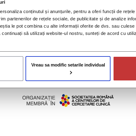
n direcția Bulevardul Basarabia cu autobuzele 101, 102, 253, 33
uri
rsonaliza conținutul și anunțurile, pentru a oferi funcții de rețele
nsult
,
doctor
,
dr alexandru salem
,
medic
,
neurolog
,
neurologie
,
im partenerilor de rețele sociale, de publicitate și de analize info
ceștia le pot combina cu alte informații oferite de dvs. sau culese î
se
să continuați să utilizați website-ul nostru, sunteți de acord cu uti
ilie
© 2026 Policlinica CCBR. All rights reserved.
Vreau sa modific setarile individual
Drepturile pacienților