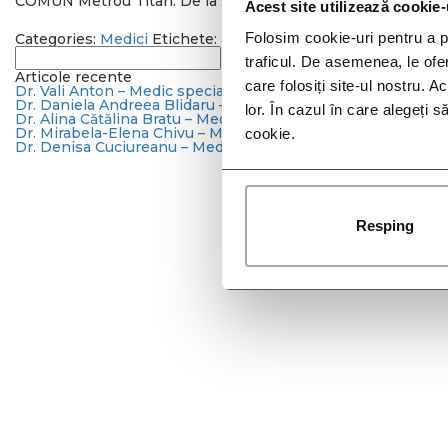
COMUN Metrou Titan. De la stația de metrou Titan, o stație î
Acest site utilizează cookie-
Folosim cookie-uri pentru a pe
Categories:
Medici
Etichete:
alexandru salem
,
ambulator
,
co
Caută
traficul. De asemenea, le ofer
după:
Articole recente
care folosiți site-ul nostru. A
Dr. Vali Anton – Medic specialist dermato-venerologie
Dr. Daniela Andreea Blidaru – Medic specialist boli infecțioa
lor. În cazul în care alegeți 
Dr. Alina Cătălina Bratu – Medic primar oncologie medicală
Dr. Mirabela-Elena Chivu – Medic specialist medicină de fam
cookie.
Dr. Denisa Cuciureanu – Medic specialist medicină internă
Resping