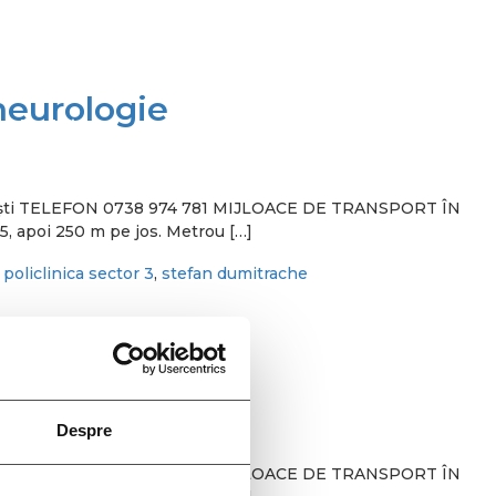
neurologie
tudiu Clinic
București TELEFON 0738 974 781 MIJLOACE DE TRANSPORT ÎN
5, apoi 250 m pe jos. Metrou […]
,
policlinica sector 3
,
stefan dumitrache
 neurologie
Despre
București TELEFON 0738 974 781 MIJLOACE DE TRANSPORT ÎN