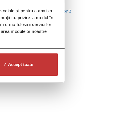
5, apoi 250 m pe jos. Metrou […]
 sociale și pentru a analiza
policlinica ccbr
,
policlinica sector 3
rmații cu privire la modul în
n urma folosirii serviciilor
lizarea modulelor noastre
✓ Accept toate