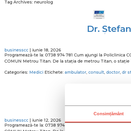
Tag Archives: neurolog
Dr. Ștefa
SERVICII
BENEFICII
PROGRAMEAZA-TE
businesscc
|
iunie 18, 2026
Programează-te la: 0738 974 781 Cum ajungi la Policlinic
COMUN Metrou Titan. De la stația de metrou Titan, o stație î
Categories:
Medici
Etichete:
ambulator
,
consult
,
doctor
,
dr s
Dr. Alexan
Consimțământ
businesscc
|
iunie 12, 2026
Programează-te la: 0738 974 781 Cum ajungi la Policlinic