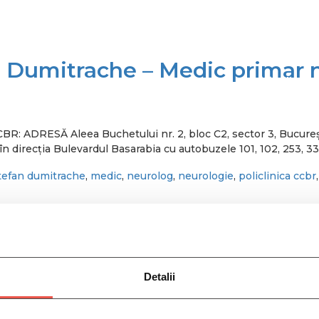
n Dumitrache – Medic primar 
MEDICI
CONTACT
CARIERE
Participa la un S
a CCBR: ADRESĂ Aleea Buchetului nr. 2, bloc C2, sector 3, 
n direcția Bulevardul Basarabia cu autobuzele 101, 102, 253, 33
tefan dumitrache
,
medic
,
neurolog
,
neurologie
,
policlinica ccbr
dru Salem – Medic specialist
Detalii
a CCBR: ADRESĂ Aleea Buchetului nr. 2, bloc C2, sector 3, 