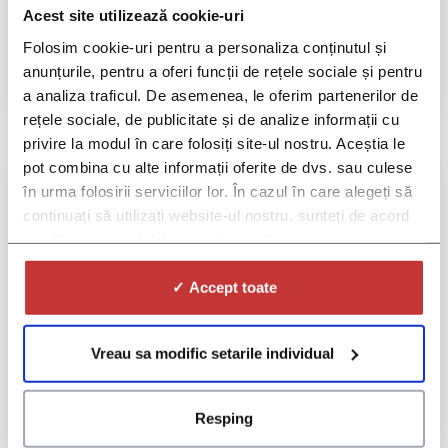
Medic Specialist
Acest site utilizează cookie-uri
Folosim cookie-uri pentru a personaliza conținutul și
Citeste mai mult
anunțurile, pentru a oferi funcții de rețele sociale și pentru
a analiza traficul. De asemenea, le oferim partenerilor de
rețele sociale, de publicitate și de analize informații cu
privire la modul în care folosiți site-ul nostru. Aceștia le
pot combina cu alte informații oferite de dvs. sau culese
în urma folosirii serviciilor lor. În cazul în care alegeți să
continuați să utilizați website-ul nostru, sunteți de acord
cu utilizarea modulelor noastre cookie.
✓ Accept toate
Vreau sa modific setarile individual
Asistent medical de radiologie
Resping