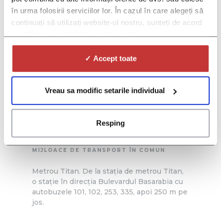
în urma folosirii serviciilor lor. În cazul în care alegeți să
continuați să utilizați website-ul nostru, sunteți de acord
cu utilizarea modulelor noastre cookie.
ADRESĂ
✓ Accept toate
Aleea Buchetului nr. 2,
bloc C2,
sector 3, București
Vreau sa modific setarile individual
TELEFON
Resping
0738 974 781
MIJLOACE DE TRANSPORT ÎN COMUN
Metrou Titan. De la stația de metrou Titan,
o stație în direcția Bulevardul Basarabia cu
autobuzele 101, 102, 253, 335, apoi 250 m pe
jos.