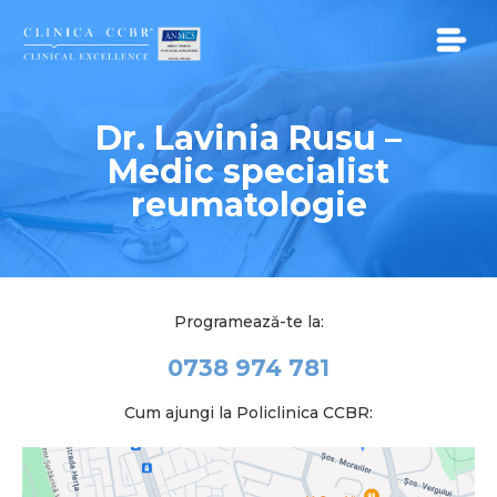
Dr. Lavinia Rusu –
SERVICII
Medic specialist
reumatologie
BENEFICII
MEDICI
Programează-te la:
CONTACT
0738 974 781
CARIERE
Cum ajungi la Policlinica CCBR:
Participa la un Studiu Clinic